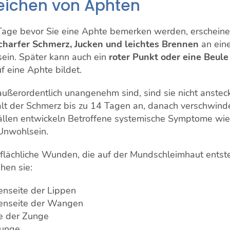
zeichen von Aphten
Tage bevor Sie eine Aphte bemerken werden, erscheine
charfer Schmerz, Jucken und leichtes Brennen
an ein
sein. Später kann auch ein
roter Punkt oder eine Beule
uf eine Aphte bildet.
ßerordentlich unangenehm sind, sind sie nicht anstec
lt der Schmerz bis zu 14 Tagen an, danach verschwinden
Fällen entwickeln Betroffene systemische Symptome wie
Unwohlsein.
flächliche Wunden, die auf der Mundschleimhaut ents
ehen sie:
nenseite der Lippen
nenseite der Wangen
te der Zunge
Zunge