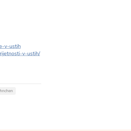
e-v-ustih
etnosti-v-ustih/
ähnchen