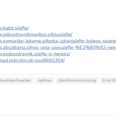
.babit.si/afte/
.zobozdravnikmaribor.si/blog/afte/
.pomurske-lekarne.si/tocka-zdravja/afte-bolece-razjed
w.abczdravja.si/nos-usta-usesa/afte-%E2%80%92-neprij
.ezobozdravnik.si/afte-in-herpes/
bmed.ncbi.nlm.nih.gov/8665304/
leischbeschwerden
Aphthen
Zahnfleischentzündung
Erste Z