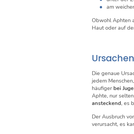
am weiche
Obwohl Aphten an
Haut oder auf de
Ursachen
Die genaue Ursac
jedem Menschen, 
häufiger
bei Jug
Aphte, nur selte
ansteckend
, es 
Der Ausbruch von
verursacht, es k