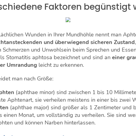
schiedene Faktoren begünstigt 
flächlichen Wunden in Ihrer Mundhöhle nennt man Apht
chtansteckenden und überwiegend sicheren Zustand
en Schmerzen und Unwohlsein beim Sprechen und Essen.
s Stomatitis aphtosa bezeichnet und sind an
einer gra
cher Umrandung
leicht zu erkennen.
idet man nach Größe:
Aphten
(aphthae minor) sind zwischen 1 bis 10 Millimet
ste Aphtenart, sie verheilen meistens in einer bis zwei
ten
(aphthae major) sind größer als 1 Zentimeter und 
 einen Monat, um vollständig zu verheilen. Sie sind we
phten und können Narben hinterlassen.