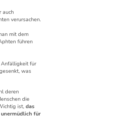
r auch
ten verursachen.
man mit dem
 Aphten führen
Anfälligkeit für
gesenkt, was
hl deren
Menschen die
Wichtig ist,
das
 unermüdlich für