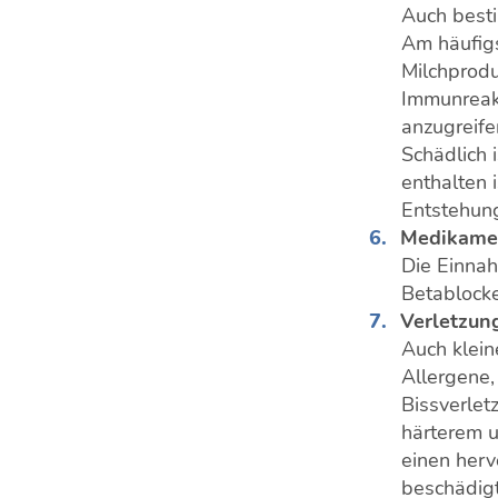
Auch best
Am häufigs
Milchprod
Immunreakt
anzugreife
Schädlich 
enthalten 
Entstehun
Medikame
Die Einna
Betablock
Verletzun
Auch klein
Allergene,
Bissverlet
härterem 
einen herv
beschädig