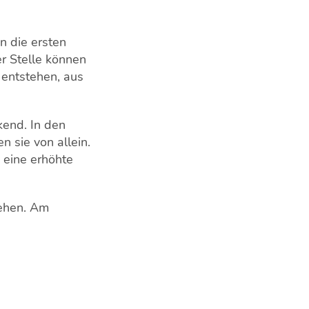
n die ersten
er Stelle können
entstehen, aus
kend. In den
 sie von allein.
 eine erhöhte
tehen. Am