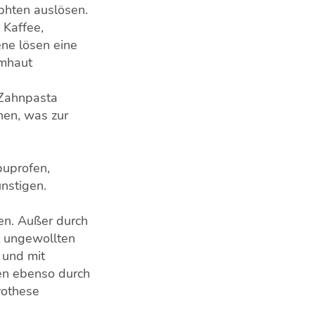
phten auslösen.
 Kaffee,
ne lösen eine
imhaut
r Zahnpasta
hen, was zur
buprofen,
nstigen.
en. Außer durch
t ungewollten
 und mit
en ebenso durch
rothese