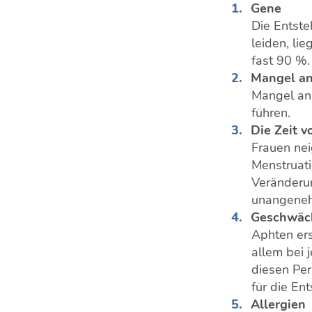
Gene
Die Entste
leiden, li
fast 90 %.
Mangel an
Mangel an 
führen.
Die Zeit v
Frauen nei
Menstruati
Veränderun
unangeneh
Geschwäc
Aphten ers
allem bei 
diesen Per
für die En
Allergien