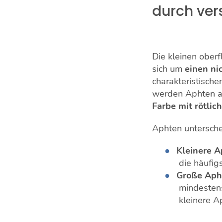
durch ver
Die kleinen ober
sich um
einen ni
charakteristisch
werden Aphten al
Farbe mit rötli
Aphten untersche
Kleinere 
die häufig
Große Aph
mindestens
kleinere A