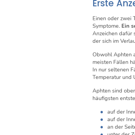
Erste An
Einen oder zwei 
Symptome.
Ein s
Anzeichen dafür 
der sich im Verla
Obwohl Aphten au
meisten Fällen hä
In nur seltenen 
Temperatur und 
Aphten sind ober
häufigsten entst
auf der In
auf der In
an der Sei
unter der 