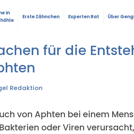
e in
Erste Zähnchen
Experten Rat
Über Geng
höhle
achen für die Entst
phten
gel Redaktion
uch von Aphten bei einem Mens
 Bakterien oder Viren verursacht