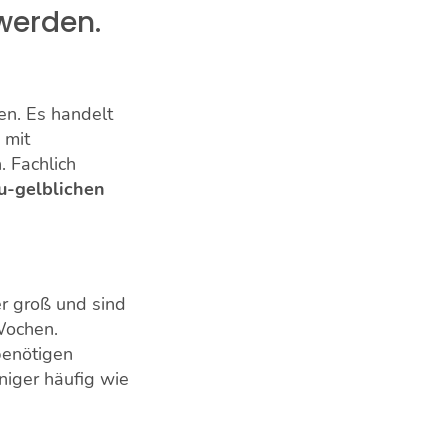
werden.
en. Es handelt
, mit
 Fachlich
u-gelblichen
er groß und sind
 Wochen.
benötigen
niger häufig wie