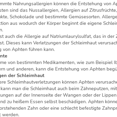
immte Nahrungsallergien können die Entstehung von A
ten sind das Nussallergien, Allergien auf Zitrusfrüchte,
ukte, Schokolade und bestimmte Gemüsesorten. Allerge
ion aus wodurch der Körper beginnt die eigene Schle
n.
ist auch die Allergie auf Natriumlaurylsulfat, das in de
ist. Dieses kann Verletzungen der Schleimhaut verursac
g von Aphten führen kann.
nte
hme von bestimmten Medikamenten, wie zum Beispiel I
ern und anderen, kann die Entstehung von Aphten begü
gen der Schleimhaut
ere Schleimhautverletzungen können Aphten verursach
 kann man die Schleimhaut auch beim Zähneputzen, mi
zungen auf der Innenseite der Wangen oder der Lippen
und zu heißem Essen selbst beschädigen. Aphten könn
orstehenden Zahn oder eine schlecht befestigte Zahnp
t werden.